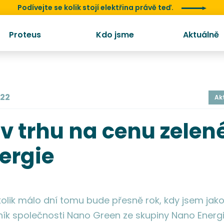
Podívejte se kolik stojí elektřina právě teď.
Proteus
Kdo jsme
Aktuálně
022
Ak
iv trhu na cenu zelen
ergie
olik málo dní tomu bude přesně rok, kdy jsem jak
ník společnosti Nano Green ze skupiny Nano Energ