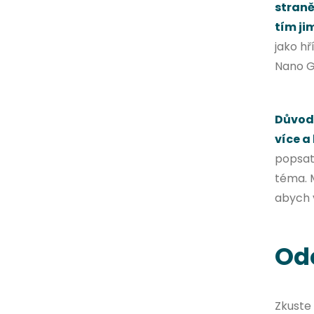
straně
tím ji
jako h
Nano Gr
Důvodů
více a
popsat 
téma. M
abych 
Odc
Zkuste 