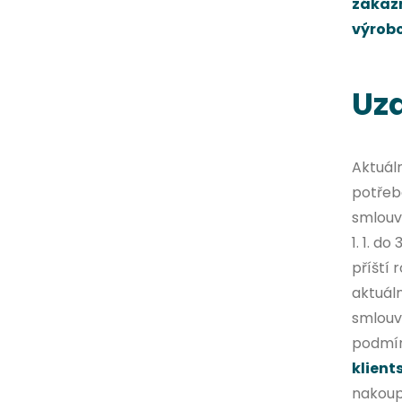
zákazn
výrobc
Uz
Aktuáln
potřeba
smlouvy
1. 1. d
příští 
aktuál
smlouvu
podmín
klient
nakoupí