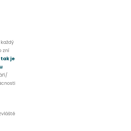
 každý
o zní
tak je
u
áří/
ácnosti
zvláště