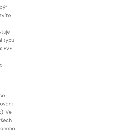
pý”
zvíte
ytuje
í typu
 s FVE
to
íce
hování
t). Ve
 všech
 daného