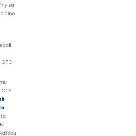
iny za
ipiálně
eboli
. OTC –
emu
 OTE.
né
to
yto
dy
 každou