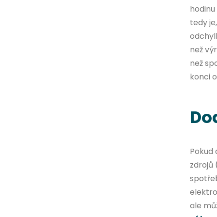
hodinu 
tedy je
odchyl
než výr
než spo
konci 
Dod
Pokud c
zdrojů 
spotřeb
elektro
ale můž