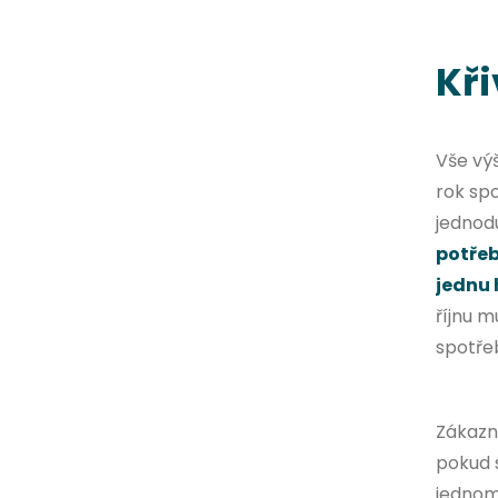
Kři
Vše vý
rok spo
jednod
potřeb
jednu 
říjnu 
spotřeb
Zákazn
pokud 
jednom