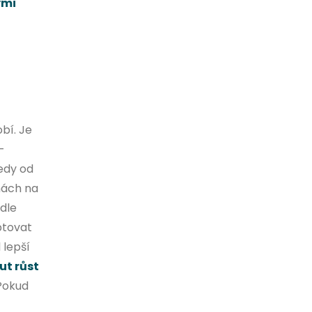
ými
bí. Je
–
tedy od
enách na
dle
ptovat
 lepší
t růst
 Pokud