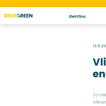
Elektřina
13.9.2
Vl
en
Za něk
zákaz