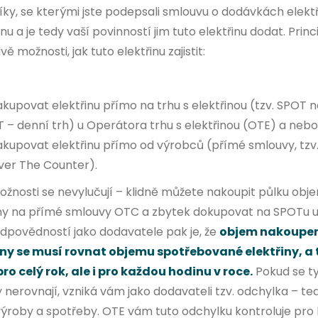
ky, se kterými jste podepsali smlouvu o dodávkách elektř
enu a je tedy vaší povinností jim tuto elektřinu dodat. Princ
ě možnosti, jak tuto elektřinu zajistit:
kupovat elektřinu přímo na trhu s elektřinou (tzv. SPOT n
 – denní trh) u Operátora trhu s elektřinou (OTE) a nebo
akupovat elektřinu přímo od výrobců (přímé smlouvy, tzv
ver The Counter).
ožnosti se nevylučují – klidně můžete nakoupit půlku obj
iny na přímé smlouvy OTC a zbytek dokupovat na SPOTu u
odpovědností jako dodavatele pak je, že
objem nakoupe
iny se musí rovnat objemu spotřebované elektřiny, a 
pro celý rok, ale i pro každou hodinu v roce.
Pokud se t
nerovnají, vzniká vám jako dodavateli tzv. odchylka – te
 výroby a spotřeby. OTE vám tuto odchylku kontroluje pro