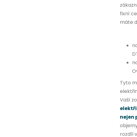
zákazní
fixní c
máte dv
na
DT
n
O
Tyto m
elektř
Vaší z
elektř
nejen 
objemy 
rozdíl