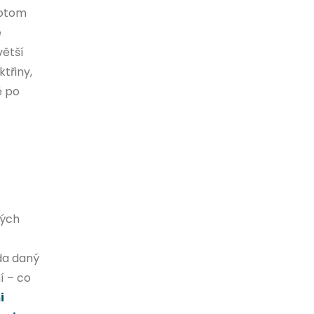
potom
e
větší
ktřiny,
ě po
ných
zda daný
í – co
i