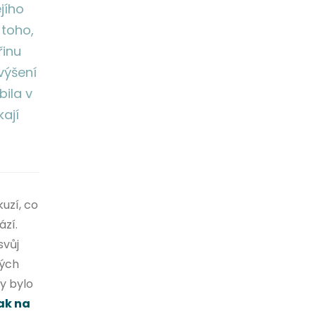
jího
 toho,
řinu
výšení
bila v
ají
uzí, co
ází.
svůj
kých
y bylo
jak na