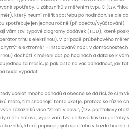
vané spotřeby. U zákazníků s měřením typu C (tzv. “hlou
oměr), který neumí měřit spotřebu po hodinách, se ale do
ou spotřebuje jen jednou ročně (při odečtu/vyúčtování).
jí vám tzv. typové diagramy dodávek (TDD), které posk
perátor trhu s elektřinou). V případě průběhového měřen
. “chytrý” elektroměr – instalovaný např. v domácnostech
árnou) dochází k měření dat po hodinách a data se k vám
u jednou za měsíc, je pak čistě na vás odhadnout, jak ta
ba bude vypadat.
 tedy udělat mnoho odhadů a obecně se dá říci, že čím v
ků máte, tím snadnější tento úkol je, protože se různé c
ivých zákazníků více “ztratí v davu”, (tzv. portfoliový efek
 kdy máte hotovo, vyjde vám tzv. celková křivka spotřeby
zákazníků, která popisuje jejich spotřebu v každé hodině