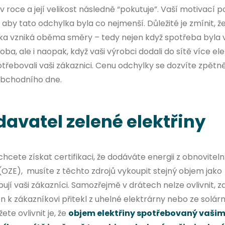
v roce a její velikost následně “pokutuje”. Vaší motivací 
, aby tato odchylka byla co nejmenší. Důležité je zmínit, ž
ka vzniká oběma směry – tedy nejen když spotřeba byla 
oba, ale i naopak, když vaši výrobci dodali do sítě více ele
třebovali vaši zákaznici. Cenu odchylky se dozvíte zpětn
obchodního dne.
avatel zelené elektřiny
hcete získat certifikaci, že dodáváte energii z obnovitel
(OZE), musíte z těchto zdrojů vykoupit stejný objem jako
ují vaši zákazníci. Samozřejmě v drátech nelze ovlivnit, 
n k zákazníkovi přitekl z uhelné elektrárny nebo ze solárn
ete ovlivnit je, že
objem elektřiny spotřebovaný vašim