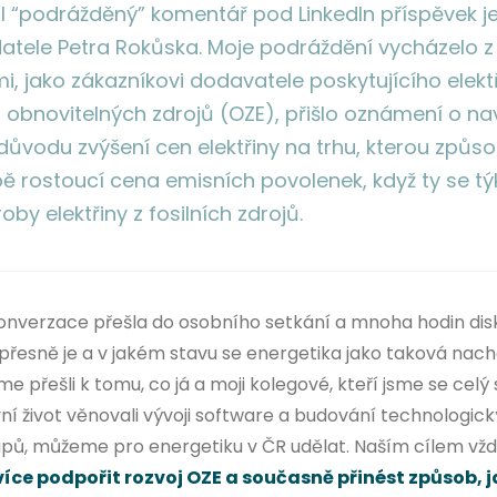
 “podrážděný” komentář pod LinkedIn příspěvek je
atele Petra Rokůska. Moje podráždění vycházelo z
i, jako zákazníkovi dodavatele poskytujícího elekt
z obnovitelných zdrojů (OZE), přišlo oznámení o na
důvodu zvýšení cen elektřiny na trhu, kterou způso
ě rostoucí cena emisních povolenek, když ty se týk
roby elektřiny z fosilních zdrojů.
onverzace přešla do osobního setkání a mnoha hodin disk
přesně je a v jakém stavu se energetika jako taková nach
me přešli k tomu, co já a moji kolegové, kteří jsme se celý 
ní život věnovali vývoji software a budování technologic
upů, můžeme pro energetiku v ČR udělat. Naším cílem vžd
více podpořit rozvoj OZE a současně přinést způsob, 