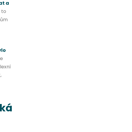
at a
 to
íkům
ylo
je
lexní
,
iká