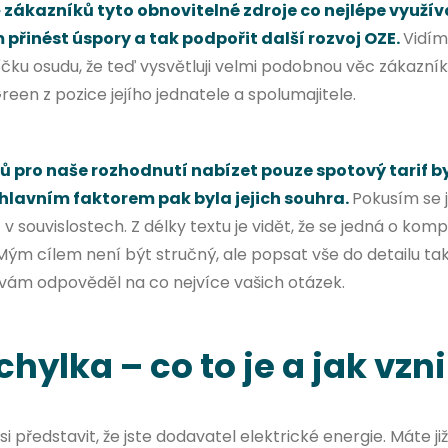
 zákazníků tyto obnovitelné zdroje co nejlépe využív
m přinést úspory a tak podpořit další rozvoj OZE.
Vidím
říčku osudu, že teď vysvětluji velmi podobnou věc zákazn
een z pozice jejího jednatele a spolumajitele.
 pro naše rozhodnutí nabízet pouze spotový tarif b
 hlavním faktorem pak byla jejich souhra.
Pokusím se 
v souvislostech. Z délky textu je vidět, že se jedná o komp
ým cílem není být stručný, ale popsat vše do detailu tak
vám odpověděl na co nejvíce vašich otázek.
hylka – co to je a jak vzn
si představit, že jste dodavatel elektrické energie. Máte již