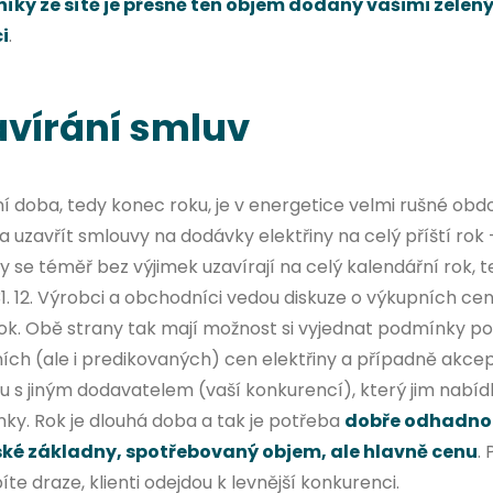
íky ze sítě je přesně ten objem dodaný vašimi zelen
i
.
avírání smluv
í doba, tedy konec roku, je v energetice velmi rušné obdo
 uzavřít smlouvy na dodávky elektřiny na celý příští rok 
 se téměř bez výjimek uzavírají na celý kalendářní rok, 
o 31. 12. Výrobci a obchodníci vedou diskuze o výkupních c
rok. Obě strany tak mají možnost si vyjednat podmínky po
ních (ale i predikovaných) cen elektřiny a případně akce
 s jiným dodavatelem (vaší konkurencí), který jim nabídl
ky. Rok je dlouhá doba a tak je potřeba
dobře odhadnou
ské základny, spotřebovaný objem, ale hlavně cenu
.
te draze, klienti odejdou k levnější konkurenci.