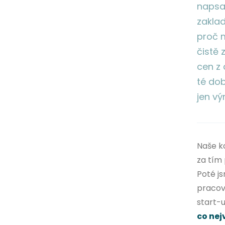
napsal
zaklad
proč m
čistě 
cen z 
té dob
jen vý
Naše k
za tím 
Poté js
pracov
start-
co nej