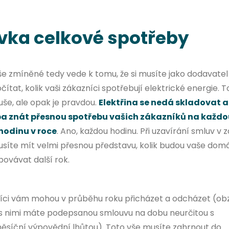
vka celkové spotřeby
še zmíněné tedy vede k tomu, že si musíte jako dodavatel
čítat, kolik vaši zákazníci spotřebují elektrické energie. T
uše, ale opak je pravdou.
Elektřina se nedá skladovat a 
a znát přesnou spotřebu vašich zákazníků na každo
hodinu v roce
. Ano, každou hodinu. Při uzavírání smluv v z
musíte mít velmi přesnou představu, kolik budou vaše dom
ovávat další rok.
íci vám mohou v průběhu roku přicházet a odcházet (ob
s nimi máte podepsanou smlouvu na dobu neurčitou s
ěsíční výpovědní lhůtou). Toto vše musíte zahrnout do