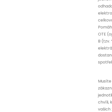
odhado
elektr
celkov
Pomáha
OTE (o
B (tzv
elektr
dostano
spotře
Musíte
zákazní
jednotl
chvíli,
vašich 