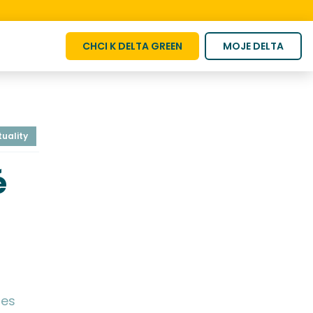
CHCI K DELTA GREEN
MOJE DELTA
tuality
é
o
ies