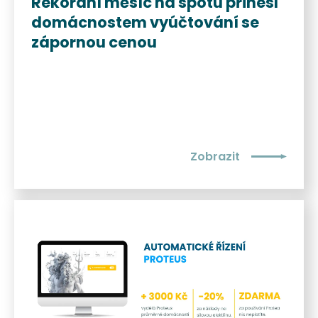
Rekordní měsíc na spotu přinesl
domácnostem vyúčtování se
zápornou cenou
Zobrazit