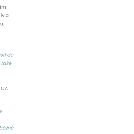
ším
ly a
u.
stí do
e také
 CZ.
.
 běžné