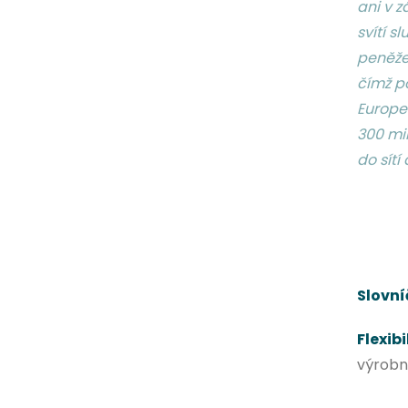
ani v z
svítí s
peněžen
čímž p
Europe 
300 mil
do sítí 
Slovn
Flexibi
výrobn