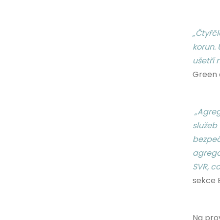
„Čtyřčl
korun. 
ušetří 
Green 
„Agreg
služeb
bezpeč
agregac
SVR, co
sekce 
Na pro