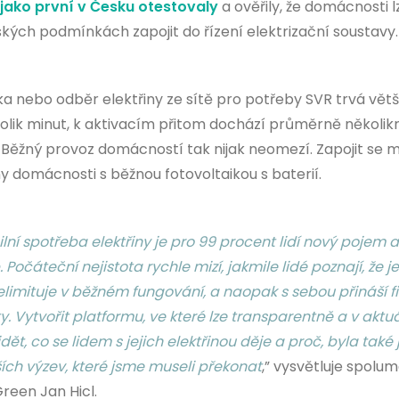
jako první v Česku otestovaly
a ověřily, že domácnosti l
kých podmínkách zapojit do řízení elektrizační soustavy.
a nebo odběr elektřiny ze sítě pro potřeby SVR trvá větš
kolik minut, k aktivacím přitom dochází průměrně několik
 Běžný provoz domácností tak nijak neomezí. Zapojit se 
y domácnosti s běžnou fotovoltaikou s baterií.
ilní spotřeba elektřiny je pro 99 procent lidí nový pojem a
. Počáteční nejistota rychle mizí, jakmile lidé poznají, že j
elimituje v běžném fungování, a naopak s sebou přináší f
y. Vytvořit platformu, ve které lze transparentně a v aktu
dět, co se lidem s jejich elektřinou děje a proč, byla také
ích výzev, které jsme museli překonat
,” vysvětluje spoluma
Green Jan Hicl.