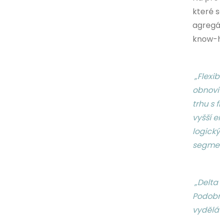
které 
agregát
know-h
„Flexib
obnovit
trhu s 
vyšší 
logický
segmen
„Delta
Podobn
vyděláv