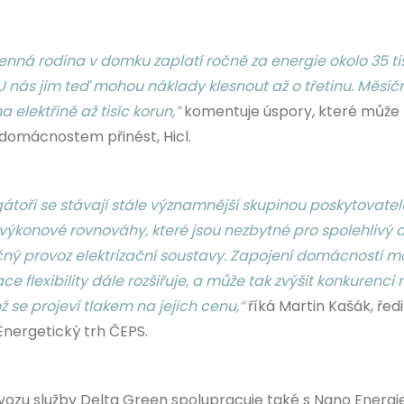
enná rodina v domku zaplatí ročně za energie okolo 35 ti
U nás jim teď mohou náklady klesnout až o třetinu. Měsíč
na elektřině až tisíc korun,”
komentuje úspory, které může 
domácnostem přinést, Hicl.
átoři se stávají stále významnější skupinou poskytovatel
 výkonové rovnováhy, které jsou nezbytné pro spolehlivý 
ný provoz elektrizační soustavy. Zapojení domácností m
e flexibility dále rozšiřuje, a může tak zvýšit konkurenci 
ž se projeví tlakem na jejich cenu,“
říká Martin Kašák, ředi
Energetický trh ČEPS.
vozu služby Delta Green spolupracuje také s Nano Energie