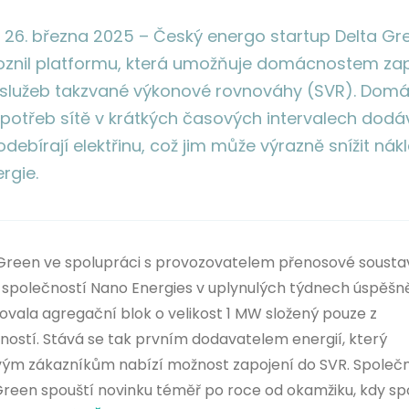
, 26. března 2025 – Český energo startup Delta Gr
oznil platformu, která umožňuje domácnostem zap
 služeb takzvané výkonové rovnováhy (SVR). Domá
potřeb sítě v krátkých časových intervalech dodáv
debírají elektřinu, což jim může výrazně snížit nák
rgie.
Green ve spolupráci s provozovatelem přenosové sousta
 společností Nano Energies v uplynulých týdnech úspěšn
kovala agregační blok o velikost 1 MW složený pouze z
ostí. Stává se tak prvním dodavatelem energií, který
ým zákazníkům nabízí možnost zapojení do SVR. Společ
Green spouští novinku téměř po roce od okamžiku, kdy s