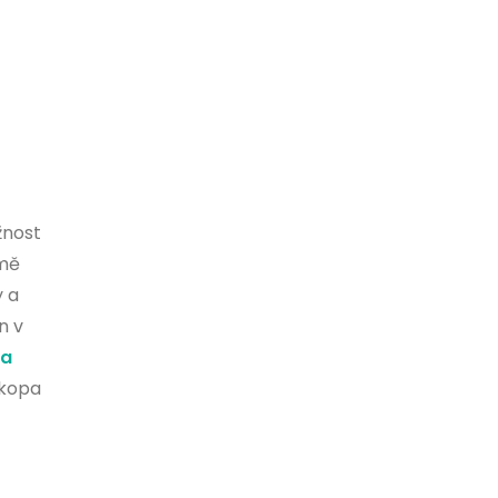
žnost
omě
y a
n v
ta
okopa