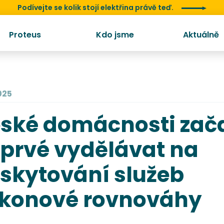
Podívejte se kolik stojí elektřina právě teď.
Proteus
Kdo jsme
Aktuálně
025
ské domácnosti zač
prvé vydělávat na
skytování služeb
konové rovnováhy