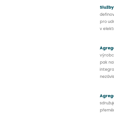
Služby
defino
pro ud
v elekt
Agregá
výrobců
pak nab
integro
nezávis
Agreg
sdružuj
přeměňu