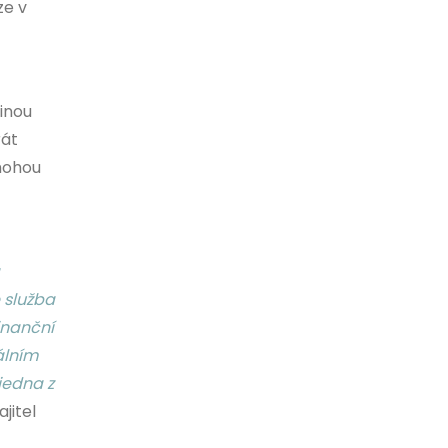
ze v
inou
rát
mohou
e služba
inanční
álním
 jedna z
jitel