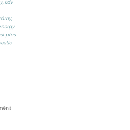
y, kdy
rárny,
Energy
st přes
vestic
měnit