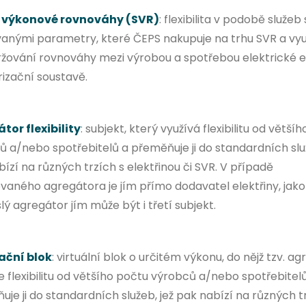
 výkonové rovnováhy (SVR)
: flexibilita v podobě služeb 
vanými parametry, které ČEPS nakupuje na trhu SVR a vyu
ržování rovnováhy mezi výrobou a spotřebou elektrické 
rizační soustavě.
tor flexibility
: subjekt, který využívá flexibilitu od větší
 a/nebo spotřebitelů a přeměňuje ji do standardních služ
ízí na různých trzích s elektřinou či SVR. V případě
vaného agregátora je jím přímo dodavatel elektřiny, jako
lý agregátor jím může být i třetí subjekt.
ační blok
: virtuální blok o určitém výkonu, do nějž tzv. a
e flexibilitu od většího počtu výrobců a/nebo spotřebitel
je ji do standardních služeb, jež pak nabízí na různých t