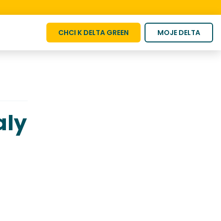
CHCI K DELTA GREEN
MOJE DELTA
aly