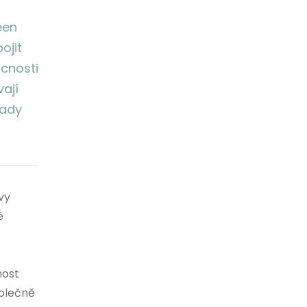
een
ojit
cnosti
ají
lady
vy
ě
nost
polečně