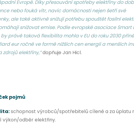
ápadní Evropě. Díky přesouvání spotřeby elektřiny do dob
lunce nebo fouká vítr, navíc domácnosti nejen šetří své
ky, ale také aktivně snižují potřebu spouštět fosilní elekt
omáhají snižovat emise. Podle evropské asociace Smart 
by právě taková flexibilita mohla v EU do roku 2030 přiné
iard eur ročně ve formě nižších cen energií a menších in
a zdrojů elektřiny,”
dopňuje Jan Hicl.
íček pojmů
lita:
schopnost výrobců/spotřebitelů cíleně a za úplatu 
í výkon/odběr elektřiny.