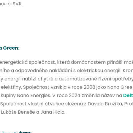
nou či SVR.
a Green:
energetická společnost, která domácnostem přináší mo
vního a odpovědného nakládání s elektrickou energií. Kr
y energií nabízí chytré a automatizované řízení spotřeb
elektřiny. Společnost vznikla v roce 2008 jako Nano Gree
skupiny Nano Energies. V roce 2024 změnila název na
Del
. Společnost vlastní čtveřice složená z Davida Brožíka, Pr
 Lukáše Beneše a Jana Hicla.