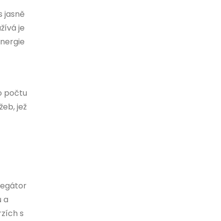
s jasně
žívá je
energie
ho počtu
eb, jež
gregátor
ů a
rzích s