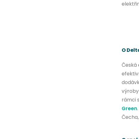
elektři
O Delt
Česká 
efekti
dodávk
výroby 
rámci 
Green
Čecha,