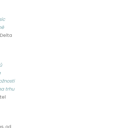
síc
ně
Delta
ů
a
ožnosti
na trhu
tel
s, od