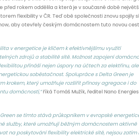
se před rokem oddělila a která je v současné době největ
orem flexibility v ČR. Teď obě společnosti znovu spojily sí
ow, aby otevřely českým domácnostem tuto novou cest
ilita v energetice je klíčem k efektivnějšímu využití
elných zdrojů a stabilitě sítě. Možnost zapojení domácno
flexibilitou přináší nejen úspory na účtech za elektřinu, al
energetickou soběstačnost. Spolupráce s Delta Green je
m krokem, který umožňuje rozšířit přínosy agregace i do
tu domácností,“
říká Tomáš Mužík, ředitel Nano Energies
 Green se tímto stává průkopníkem v evropské energetice
é služby, které umožňují běžným domácnostem aktivně
at na poskytování flexibility elektrické sítě, nejsou zatím