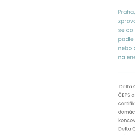
‍Praha
zprov
se do
podle 
nebo o
na ene
Delta 
ČEPS a
certifi
domácn
koncov
Delta 