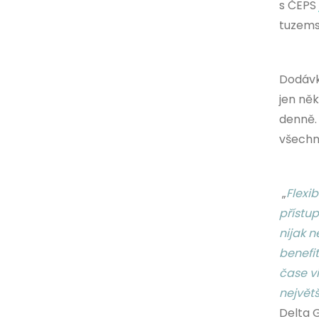
s ČEPS
tuzems
Dodávk
jen ně
denně.
všechn
„
Flexib
přístup
nijak n
benefit
čase vi
největš
Delta 