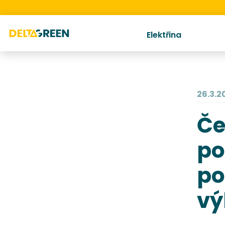
Elektřina
26.3.2
Če
po
po
vý