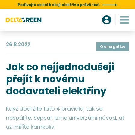
Podívejte se kolik stojí elektřina právě teď.
26.8.2022
O energetice
Jak co nejjednodušeji
přejít k novému
dodavateli elektřiny
Když dodržíte tato 4 pravidla, tak se
nespálíte. Sepsali jsme univerzální návod, ať
už míříte kamkoliv.