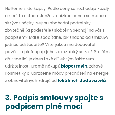
Nelžeme si do kapsy. Podle ceny se rozhoduje každý
a není to ostuda. Jenže za nízkou cenou se mohou
skrývat háčky. Nejsou obchodní podmínky
zbytečně (a podezřele) složité? Spěchají na vás s
podpisem? Máte spočítané, jak snadno od smlouvy
jednou odstoupíte? Víte, jakou má dodavatel
pověst a jak funguje jeho zákaznický servis? Pro čím
dál více lidí je dnes také důležitým faktorem
udržitelnost. Kromě nákupů
biopotravin
, zdravé
kosmetiky či udržitelné módy přecházejí na energie
z obnovitelných zdrojů od
lokálních dodavatelů
.
3. Podpis smlouvy spojte s
podpisem plné moci