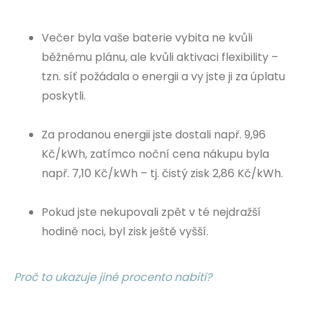
Večer byla vaše baterie vybita ne kvůli
běžnému plánu, ale kvůli aktivaci flexibility –
tzn. síť požádala o energii a vy jste ji za úplatu
poskytli.
Za prodanou energii jste dostali např. 9,96
Kč/kWh, zatímco noční cena nákupu byla
např. 7,10 Kč/kWh – tj. čistý zisk 2,86 Kč/kWh.
Pokud jste nekupovali zpět v té nejdražší
hodině noci, byl zisk ještě vyšší.
Proč to ukazuje jiné procento nabití?