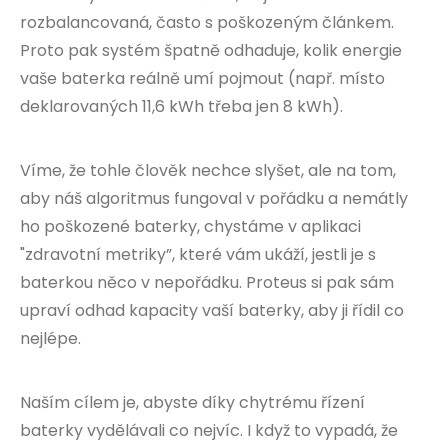
rozbalancovaná, často s poškozeným článkem.
Proto pak systém špatně odhaduje, kolik energie
vaše baterka reálně umí pojmout (např. místo
deklarovaných 11,6 kWh třeba jen 8 kWh).
Víme, že tohle člověk nechce slyšet, ale na tom,
aby náš algoritmus fungoval v pořádku a nemátly
ho poškozené baterky, chystáme v aplikaci
"zdravotní metriky”, které vám ukáží, jestli je s
baterkou něco v nepořádku. Proteus si pak sám
upraví odhad kapacity vaší baterky, aby ji řídil co
nejlépe.
Naším cílem je, abyste díky chytrému řízení
baterky vydělávali co nejvíc. I když to vypadá, že