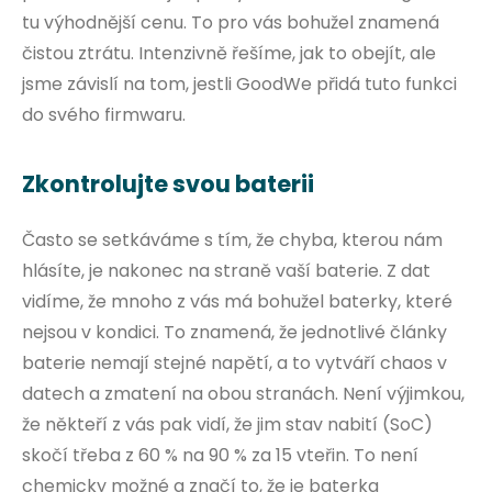
tu výhodnější cenu. To pro vás bohužel znamená
čistou ztrátu. Intenzivně řešíme, jak to obejít, ale
jsme závislí na tom, jestli GoodWe přidá tuto funkci
do svého firmwaru.
Zkontrolujte svou baterii
Často se setkáváme s tím, že chyba, kterou nám
hlásíte, je nakonec na straně vaší baterie. Z dat
vidíme, že mnoho z vás má bohužel baterky, které
nejsou v kondici. To znamená, že jednotlivé články
baterie nemají stejné napětí, a to vytváří chaos v
datech a zmatení na obou stranách. Není výjimkou,
že někteří z vás pak vidí, že jim stav nabití (SoC)
skočí třeba z 60 % na 90 % za 15 vteřin. To není
chemicky možné a značí to, že je baterka