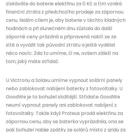
získáváte do baterie elektřinu za 0 Kč a tím vzniká
finanční ztráta z předchozího prodeje za zápornou
cenu. Našim cílem je, aby baterie v těchto kladných
hodinách a při slunečném dnu zůstala do další
záporné ceny prázdná a připravená nabít se ze
sítě a vyvážit tak původní ztrátu a ještě vydělat
něco navíc. Zda to umíme, či ne, ovšem záleží na
tom, jaký máte střídač.
U Victronu a Solaxu umíme vypnout solární panely
nebo zablokovat nabíjení baterky z fotovoltaiky. U
GoodWe je to bohužel složitější. Střídače GoodWe
neumí vypnout panely ani zablokovat nabíjení z
fotovoltaiky. Takže když Proteus prodá elektřinu za
zápornou cenu, aby se baterka vyprázdnila, ona se
pak bohužel nabije zpátky ze solárů místo z gridu za