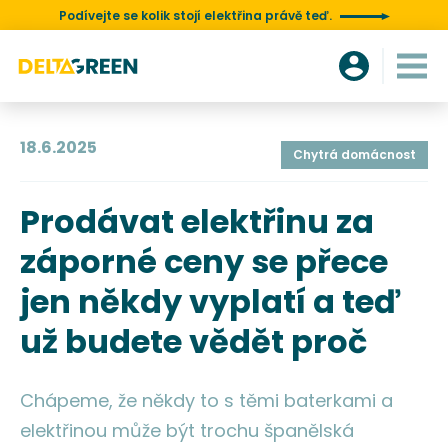
Podívejte se kolik stojí elektřina právě teď.
18.6.2025
Chytrá domácnost
Prodávat elektřinu za
záporné ceny se přece
jen někdy vyplatí a teď
už budete vědět proč
Chápeme, že někdy to s těmi baterkami a
elektřinou může být trochu španělská