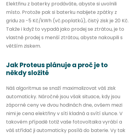
Elektřinu z baterky prodáváte, abyste si uvolnili
místo. Protože pak si baterku nabijete zpátky z
gridu za -5 Kč/kWh (vč.poplatků), čistý zisk je 20 Kč.
Takže i když to vypadá jako prodej se ztrátou, je to
vlastně prodej s menší ztrátou, abyste nakoupili s
větším ziskem.
Jak Proteus plánuje a proč je to
někdy složité
Náš algoritmus se snaží maximalizovat váš zisk
automaticky. Náročné jsou však situace, kdy jsou
záporné ceny ve dvou hodinách dne, ovšem mezi
nimi je cena elektřiny v síti kladná a svítí slunce. V
takovém případě totiž vaše fotovoltaika vyrábí a
váš střídač ji automaticky posílá do baterie. Vy tak