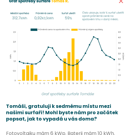
Graf spotřeby surfaře Tomáše
Tomáši, gratuluji k sedmému místu mezi
našimi surfaři! Mohl byste nám pro začátek
popsat, jak to vypadá u vás doma?
Fotovoltaiku mám 6 kWp. Baterii mám 10 kWh.