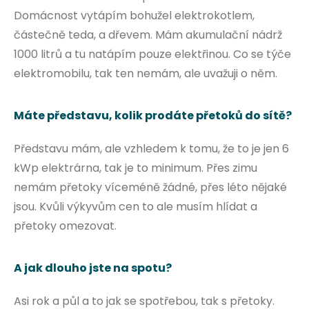
Domácnost vytápím bohužel elektrokotlem,
částečně teda, a dřevem. Mám akumulační nádrž
1000 litrů a tu natápím pouze elektřinou. Co se týče
elektromobilu, tak ten nemám, ale uvažuji o něm.
Máte představu, kolik prodáte přetoků do sítě?
Představu mám, ale vzhledem k tomu, že to je jen 6
kWp elektrárna, tak je to minimum. Přes zimu
nemám přetoky víceméně žádné, přes léto nějaké
jsou. Kvůli výkyvům cen to ale musím hlídat a
přetoky omezovat.
A jak dlouho jste na spotu?
Asi rok a půl a to jak se spotřebou, tak s přetoky.