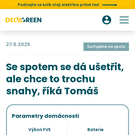
Podívejte se kolik stojí elektřina právě teď.
27.6.2025
Surfujeme na spotu
Se spotem se dá ušetřit,
ale chce to trochu
snahy, říká Tomáš
Parametry domácnosti
Výkon FVE
Baterie