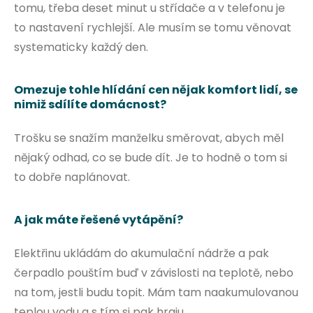
tomu, třeba deset minut u střídače a v telefonu je
to nastavení rychlejší. Ale musím se tomu věnovat
systematicky každý den.
Omezuje tohle hlídání cen nějak komfort lidí, se
nimiž sdílíte domácnost?
Trošku se snažím manželku směrovat, abych měl
nějaký odhad, co se bude dít. Je to hodně o tom si
to dobře naplánovat.
A jak máte řešené vytápění?
Elektřinu ukládám do akumulační nádrže a pak
čerpadlo pouštím buď v závislosti na teplotě, nebo
na tom, jestli budu topit. Mám tam naakumulovanou
teplou vodu a s tím si pak hraju.