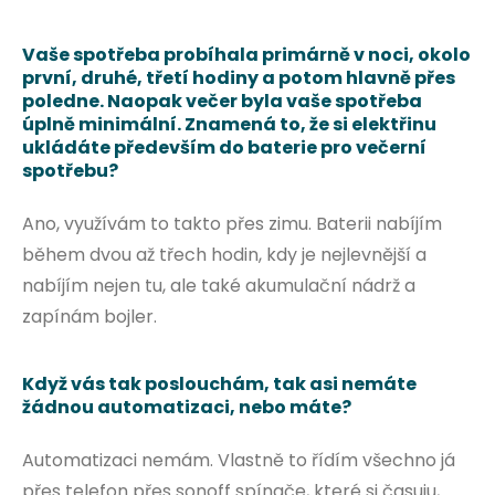
Vaše spotřeba probíhala primárně v noci, okolo
první, druhé, třetí hodiny a potom hlavně přes
poledne. Naopak večer byla vaše spotřeba
úplně minimální. Znamená to, že si elektřinu
ukládáte především do baterie pro večerní
spotřebu?
Ano, využívám to takto přes zimu. Baterii nabíjím
během dvou až třech hodin, kdy je nejlevnější a
nabíjím nejen tu, ale také akumulační nádrž a
zapínám bojler.
Když vás tak poslouchám, tak asi nemáte
žádnou automatizaci, nebo máte?
Automatizaci nemám. Vlastně to řídím všechno já
přes telefon přes sonoff spínače, které si časuju,