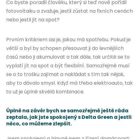
Co byste poradil člověku, který si teď nově pořídil
fotovoltaiku a zvažuje, jestli zůstat na fixních cenách
nebo jestli jít na spot?
Prvním kritériem asi je, jakou má spotřebu. Pokud je
větší a byl by schopen přesouvat ji do levnějších
časů nebo ji akumulovat a tak dále, tak určitě se to
vyplatí jít na spot a být flexibilní. Samozřejmě musí
se o to trošku zajímat a nakládat s tím tak nějak,
aby to dávalo smysl. Když má třeba elektroauto, tak
to už je úplně skvělá kombinace.
Úplně na závěr bych se samozřejmě ještě ráda
zeptala, jak jste spokojený s Delta Green a jestli
něco, co můžeme zlepšit.
Jsem spokojený a hlavně jsem z řízení domácnosti