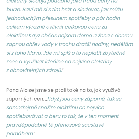
elektřiny sleduju podobně jako třeba ceny na
burze. Baví mě si s tím hrát a sledovat, jak můžu
jednoduchým přesunem spotřeby o pár hodin
celkem výrazně ovlivnit celkovou cenu za
elektřinu.Když občas nejsem doma a žena s dcerou
zapnou ohřev vody v trochu dražší hodiny, nedělám
si z toho hlavu. Jde mi spíš o to neplatit zbytečně
moc a využívat ideálně co nejvíce elektřiny
z obnovitelných zdrojů.
“
Pana Aloise jsme se ptali také na to, jak využívá
záporných cen. „
Když jsou ceny záporné, tak se
samozřejmě snažím elektřinu co nejvíce
spotřebovávat a beru to tak, že v ten moment
pravděpodobně té přenosové soustavě
pomáhám.
“