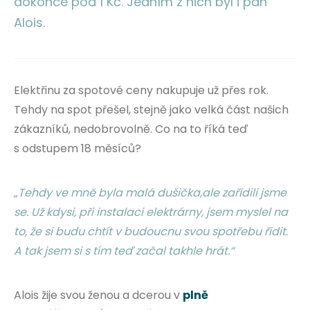
dokonce pod 1 Kč. Jedním z nich byl i pan
Alois.
Elektřinu za spotové ceny nakupuje už přes rok.
Tehdy na spot přešel, stejně jako velká část našich
zákazníků, nedobrovolně. Co na to říká teď
s odstupem 18 měsíců?
„Tehdy ve mně byla malá dušička,ale zařídili jsme
se. Už kdysi, při instalaci elektrárny, jsem myslel na
to, že si budu chtít v budoucnu svou spotřebu řídit.
A tak jsem si s tím teď začal takhle hrát.“
Alois žije svou ženou a dcerou v
plně