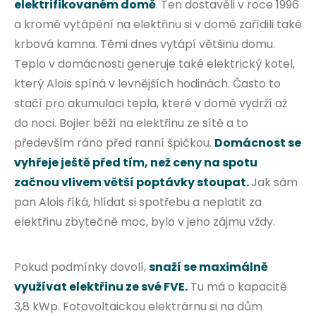
elektrifikovaném domě
. Ten dostavěli v roce 1996
a kromě vytápění na elektřinu si v domě zařídili také
krbová kamna. Těmi dnes vytápí většinu domu.
Teplo v domácnosti generuje také elektrický kotel,
který Alois spíná v levnějších hodinách. Často to
stačí pro akumulaci tepla, které v domě vydrží až
do noci. Bojler běží na elektřinu ze sítě a to
především ráno před ranní špičkou.
Domácnost se
vyhřeje ještě před tím, než ceny na spotu
začnou vlivem větší poptávky stoupat.
Jak sám
pan Alois říká, hlídat si spotřebu a neplatit za
elektřinu zbytečně moc, bylo v jeho zájmu vždy.
Pokud podmínky dovolí,
snaží se maximálně
využívat elektřinu ze své FVE.
Tu má o kapacitě
3,8 kWp. Fotovoltaickou elektrárnu si na dům