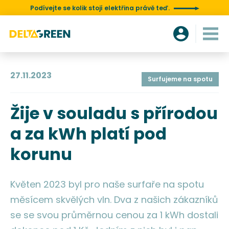
Podívejte se kolik stojí elektřina právě teď.
27.11.2023
Surfujeme na spotu
Žije v souladu s přírodou
a za kWh platí pod
korunu
Květen 2023 byl pro naše surfaře na spotu
měsícem skvělých vln. Dva z našich zákazníků
se se svou průměrnou cenou za 1 kWh dostali