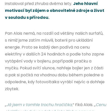
instaloval před zhruba dvěma lety.
Jeho hlavní
motivací byl zájem o obnovitelné zdroje a život
v souladu s přírodou.
Pan Alois nemá, na rozdíl od většiny našich surfařů,
s nimiž jsme zatím mluvili, baterii pro ukládání
energie. Proto se každý den podívá na cenu
elektřiny v dalších 24 hodinách a podle toho zapne
vytápění vody v bojleru, popřípadě pračku a
myčku. Pokud svítí slunce, nahřeje bojler jen z části
a pak si počká na vhodnou dobu během poledne a
odpoledne, kdy fotovoltaika vyrábí nejvíc a dohřeje
zbytek.
„
Já jsem v tomhle trochu hračička,
“ říká Alois. „
Cenu