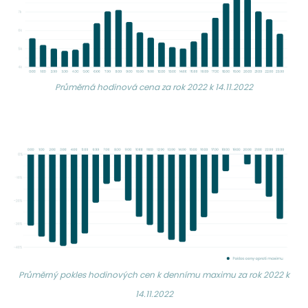
Průměrná hodinová cena za rok 2022 k 14.11.2022
Průměrný pokles hodinových cen k dennímu maximu za rok 2022 k
14.11.2022